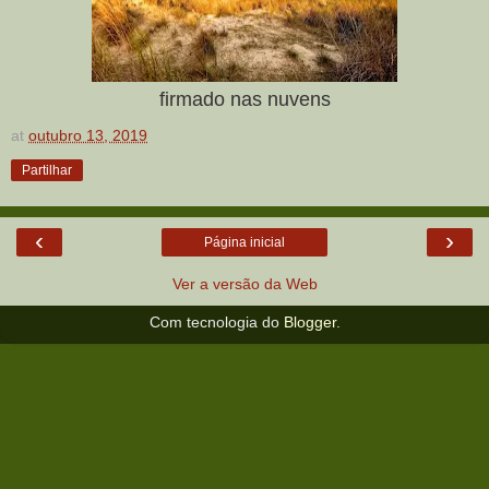
firmado nas nuvens
at
outubro 13, 2019
Partilhar
‹
›
Página inicial
Ver a versão da Web
Com tecnologia do
Blogger
.