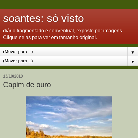
soantes: só visto
diário fragmentado e conVentual, exposto por imagens.
Clique nelas para ver em tamanho original.
▼
▼
13/10/2019
Capim de ouro