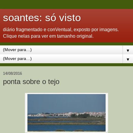
soantes: só visto
diário fragmentado e conVentual, exposto por imagens.
Clique nelas para ver em tamanho original.
▼
▼
14/08/2016
ponta sobre o tejo