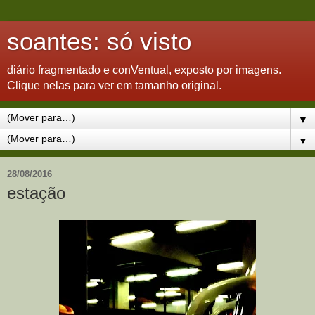
soantes: só visto
diário fragmentado e conVentual, exposto por imagens.
Clique nelas para ver em tamanho original.
▼
▼
28/08/2016
estação