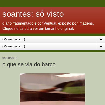
soantes: só visto
diário fragmentado e conVentual, exposto por imagens.
Clique nelas para ver em tamanho original.
▼
▼
04/08/2016
o que se via do barco