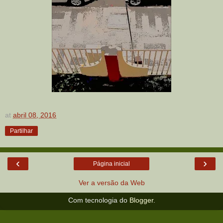
at
abril 08, 2016
Partilhar
‹
›
Página inicial
Ver a versão da Web
Com tecnologia do
Blogger
.