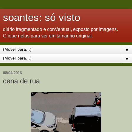
soantes: só visto
diário fragmentado e conVentual, exposto por imagens.
Clique nelas para ver em tamanho original.
▼
▼
08/04/2016
cena de rua