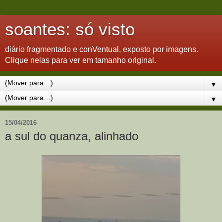
soantes: só visto
diário fragmentado e conVentual, exposto por imagens.
Clique nelas para ver em tamanho original.
▼
▼
15/04/2016
a sul do quanza, alinhado