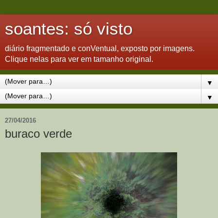
soantes: só visto
diário fragmentado e conVentual, exposto por imagens.
Clique nelas para ver em tamanho original.
▼
▼
27/04/2016
buraco verde