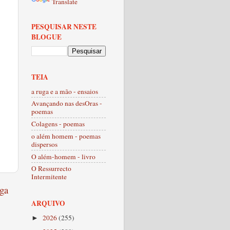
Translate
PESQUISAR NESTE
BLOGUE
TEIA
a ruga e a mão - ensaios
Avançando nas desOras -
poemas
Colagens - poemas
o além homem - poemas
dispersos
O além-homem - livro
O Ressurrecto
Intermitente
ga
ARQUIVO
2026
(255)
►