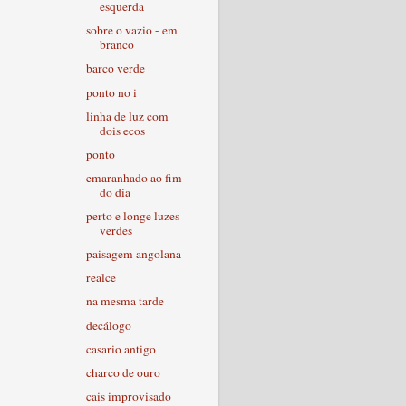
esquerda
sobre o vazio - em
branco
barco verde
ponto no i
linha de luz com
dois ecos
ponto
emaranhado ao fim
do dia
perto e longe luzes
verdes
paisagem angolana
realce
na mesma tarde
decálogo
casario antigo
charco de ouro
cais improvisado