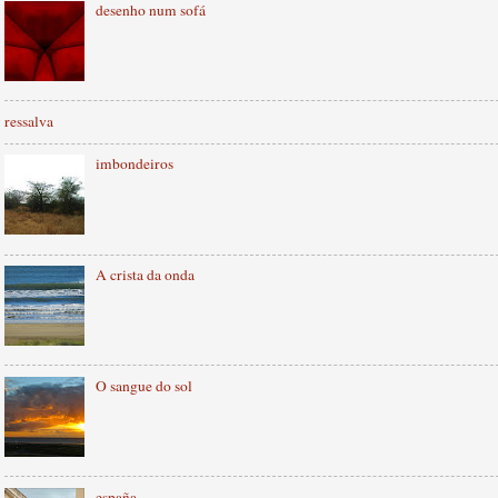
desenho num sofá
ressalva
imbondeiros
A crista da onda
O sangue do sol
españa