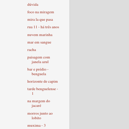
dúvida
foco na miragem
mira la que pasa
rua 11 - há três anos
nuvem marinha
mar em sangue
racha
paisagem com
janela azul
bar e prédio -
benguela
horizonte de capim
tarde benguelense -
1
na margem do
jacaré
morros junto ao
lobito
muxima - 3