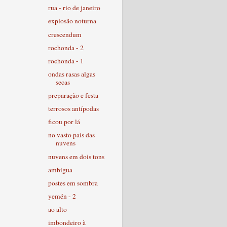
rua - rio de janeiro
explosão noturna
crescendum
rochonda - 2
rochonda - 1
ondas rasas algas
secas
preparação e festa
terrosos antípodas
ficou por lá
no vasto país das
nuvens
nuvens em dois tons
ambigua
postes em sombra
yemén - 2
ao alto
imbondeiro à