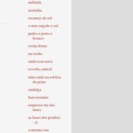
nublada
noitinha
escamas de sol
o mar engole o sol
pedra a preto e
branco
rocha firme
na rocha
onda rosa terra
revolta central
uma onda na estória
da praia
ondalga
barcosondas
esquecia-me das
luzes
as luzes dos prédios
- rj
a mesma rua