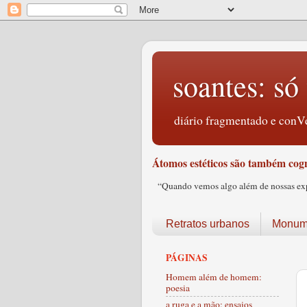
soantes: só 
diário fragmentado e conVe
Átomos estéticos são também cogn
“Quando vemos algo além de nossas expec
Retratos urbanos
Monume
PÁGINAS
Homem além de homem:
poesia
a ruga e a mão: ensaios