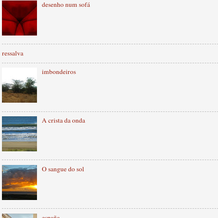
desenho num sofá
ressalva
imbondeiros
A crista da onda
O sangue do sol
españa