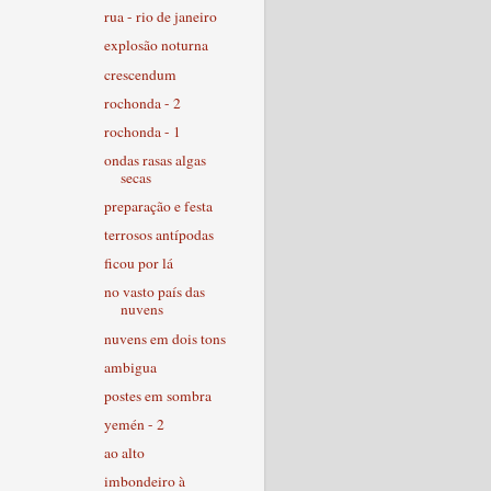
rua - rio de janeiro
explosão noturna
crescendum
rochonda - 2
rochonda - 1
ondas rasas algas
secas
preparação e festa
terrosos antípodas
ficou por lá
no vasto país das
nuvens
nuvens em dois tons
ambigua
postes em sombra
yemén - 2
ao alto
imbondeiro à