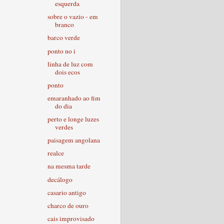
esquerda
sobre o vazio - em
branco
barco verde
ponto no i
linha de luz com
dois ecos
ponto
emaranhado ao fim
do dia
perto e longe luzes
verdes
paisagem angolana
realce
na mesma tarde
decálogo
casario antigo
charco de ouro
cais improvisado