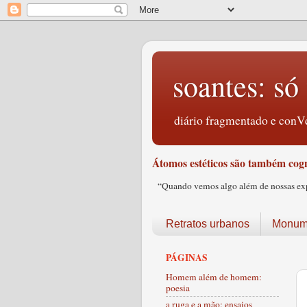
soantes: só 
diário fragmentado e conVe
Átomos estéticos são também cogn
“Quando vemos algo além de nossas expec
Retratos urbanos
Monume
PÁGINAS
Homem além de homem:
poesia
a ruga e a mão: ensaios