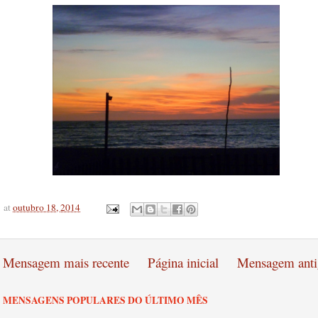
at
outubro 18, 2014
Mensagem mais recente
Página inicial
Mensagem anti
MENSAGENS POPULARES DO ÚLTIMO MÊS