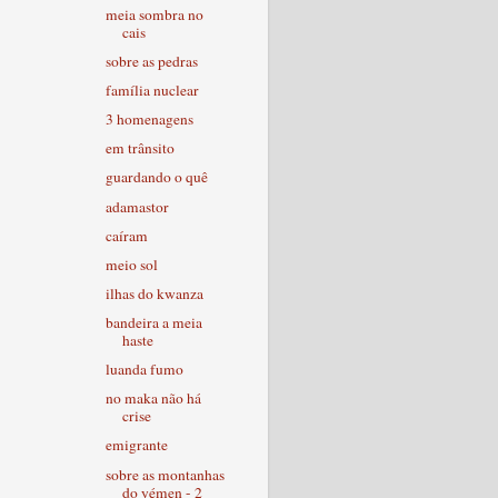
meia sombra no
cais
sobre as pedras
família nuclear
3 homenagens
em trânsito
guardando o quê
adamastor
caíram
meio sol
ilhas do kwanza
bandeira a meia
haste
luanda fumo
no maka não há
crise
emigrante
sobre as montanhas
do yémen - 2