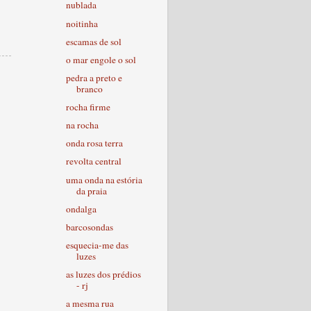
nublada
noitinha
escamas de sol
o mar engole o sol
pedra a preto e
branco
rocha firme
na rocha
onda rosa terra
revolta central
uma onda na estória
da praia
ondalga
barcosondas
esquecia-me das
luzes
as luzes dos prédios
- rj
a mesma rua