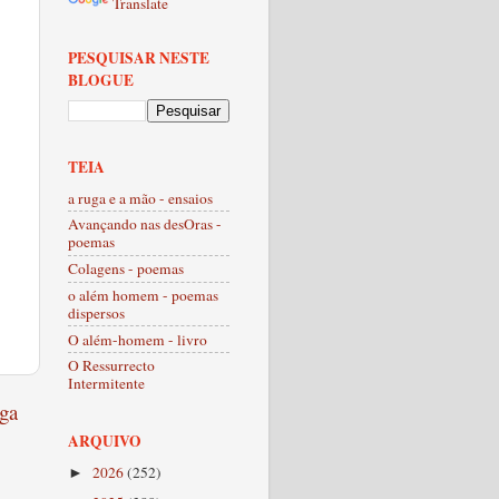
Translate
PESQUISAR NESTE
BLOGUE
TEIA
a ruga e a mão - ensaios
Avançando nas desOras -
poemas
Colagens - poemas
o além homem - poemas
dispersos
O além-homem - livro
O Ressurrecto
Intermitente
ga
ARQUIVO
2026
(252)
►