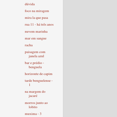
dúvida
foco na miragem
mira la que pasa
rua 11 - há três anos
nuvem marinha
mar em sangue
racha
paisagem com
janela azul
bar e prédio -
benguela
horizonte de capim
tarde benguelense -
1
na margem do
jacaré
morros junto ao
lobito
muxima - 3