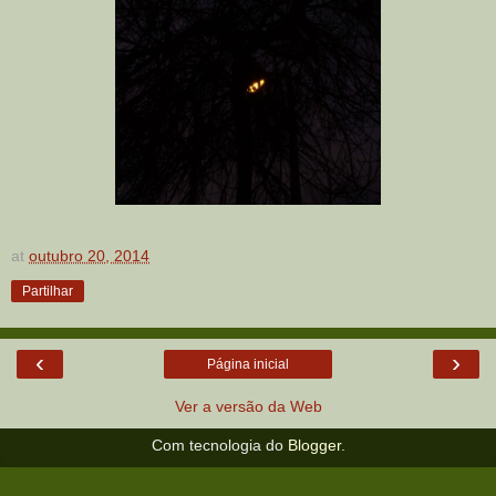
at
outubro 20, 2014
Partilhar
‹
›
Página inicial
Ver a versão da Web
Com tecnologia do
Blogger
.