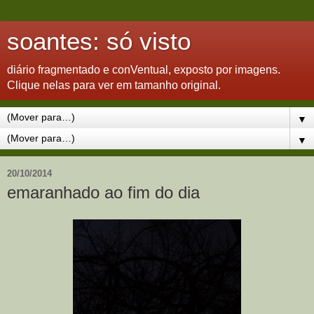
soantes: só visto
diário fragmentado e conVentual, exposto por imagens.
Clique nelas para ver em tamanho original.
▼
▼
20/10/2014
emaranhado ao fim do dia