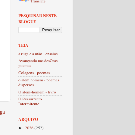
Translate
PESQUISAR NESTE
BLOGUE
TEIA
a ruga e a mão - ensaios
Avançando nas desOras -
poemas
Colagens - poemas
o além homem - poemas
dispersos
O além-homem - livro
O Ressurrecto
Intermitente
ga
ARQUIVO
2026
(252)
►