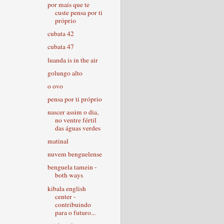
por mais que te
custe pensa por ti
próprio
cubata 42
cubata 47
luanda is in the air
golungo alto
o ovo
pensa por ti próprio
nascer assim o dia,
no ventre fértil
das águas verdes
matinal
nuvem benguelense
benguela tamein -
both ways
kibala english
center -
contribuindo
para o futuro...