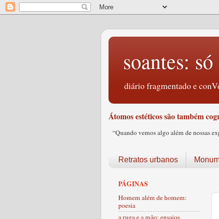
soantes: só 
diário fragmentado e conVe
Átomos estéticos são também cogn
“Quando vemos algo além de nossas expec
Retratos urbanos
Monume
PÁGINAS
Homem além de homem:
poesia
a ruga e a mão: ensaios