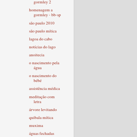
gormley 2
homenagem a
gormley - bb-sp
são paulo 2010
são paulo mítica
lagoa do cabo
notícias do lago
anoitecia
o nascimento pela
água
o nascimento do
bébé
assistência médica
meditação com
letra
árvore levitando
quibala mítica
muxima
águas fechadas