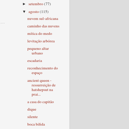
setembro
(77)
►
agosto
(115)
▼
nuvem sul-africana
caminho das nuvens
mítica do medo
levitação arbórea
pequeno altar
urbano
escadaria
reconhecimento do
espaço
ancient queen -
ressurreição de
hatshepsut na
prai...
a casa do capitão
dique
silente
boca bífida