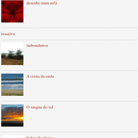
desenho num sofá
ressalva
imbondeiros
A crista da onda
O sangue do sol
linhas de chuva