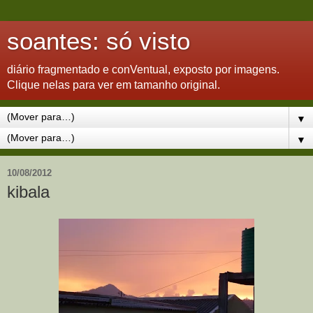
soantes: só visto
diário fragmentado e conVentual, exposto por imagens.
Clique nelas para ver em tamanho original.
▼
▼
10/08/2012
kibala