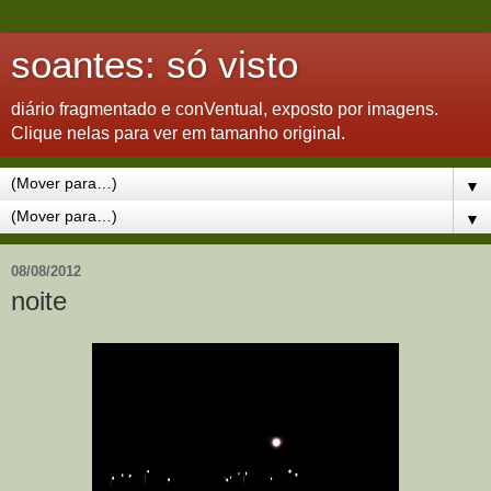
soantes: só visto
diário fragmentado e conVentual, exposto por imagens.
Clique nelas para ver em tamanho original.
▼
▼
08/08/2012
noite