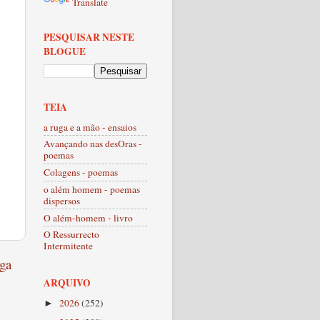
Translate
PESQUISAR NESTE
BLOGUE
TEIA
a ruga e a mão - ensaios
Avançando nas desOras -
poemas
Colagens - poemas
o além homem - poemas
dispersos
O além-homem - livro
O Ressurrecto
Intermitente
ga
ARQUIVO
2026
(252)
►