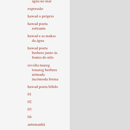
água no mar
expressão
hawad o próprio
hawad poeta
retirante
hawad e as makas
da água
hawad poeta
berbere junto às
fontes do nilo
revolta tuareg
touareg berbere
nómada
incómoda forma
hawad poeta bífido
01
02
03
04
antemanhã