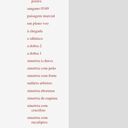
poeira
sangano 0349
paisagem marcial
em pleno voo
à chegada
o idêntico
a dobra 2
a dobra 1
simetria à chuva
simetria com peão
simetria com fonte
sudário arbóreo
simetria eborense
simetria de esquina
simetria com
crucifixo
simetria com
eucaliptos