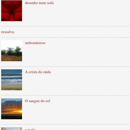
desenho num sofá
ressalva
imbondeiros
A crista da onda
O sangue do sol
españa