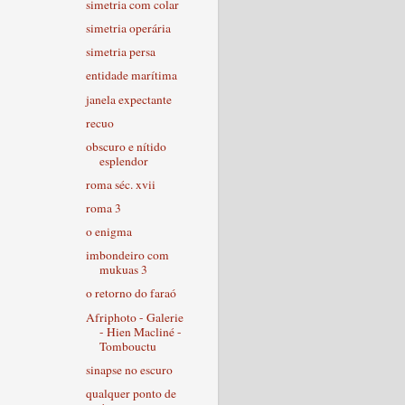
simetria com colar
simetria operária
simetria persa
entidade marítima
janela expectante
recuo
obscuro e nítido
esplendor
roma séc. xvii
roma 3
o enigma
imbondeiro com
mukuas 3
o retorno do faraó
Afriphoto - Galerie
- Hien Macliné -
Tombouctu
sinapse no escuro
qualquer ponto de