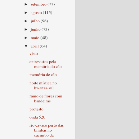
setembro
(77)
►
agosto
(115)
►
julho
(96)
►
junho
(73)
►
maio
(48)
►
abril
(64)
▼
visto
entrevistos pela
memória do cão
memória de cão
noite mística no
kwanza-sul
ramo de flores com
bandeiras
protesto
onda 526
rio cavaco perto das
bimbas no
cacimbo da