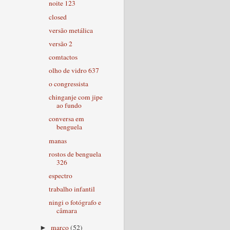
noite 123
closed
versão metálica
versão 2
comtactos
olho de vidro 637
o congressista
chinganje com jipe
ao fundo
conversa em
benguela
manas
rostos de benguela
326
espectro
trabalho infantil
ningi o fotógrafo e
câmara
março
(52)
►