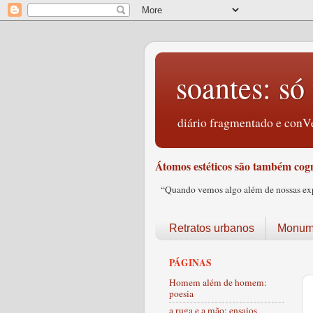
soantes: só 
diário fragmentado e conVe
Átomos estéticos são também cogn
“Quando vemos algo além de nossas expec
Retratos urbanos
Monume
PÁGINAS
Homem além de homem:
poesia
a ruga e a mão: ensaios