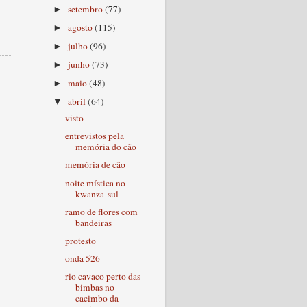
setembro
(77)
►
agosto
(115)
►
julho
(96)
►
junho
(73)
►
maio
(48)
►
abril
(64)
▼
visto
entrevistos pela
memória do cão
memória de cão
noite mística no
kwanza-sul
ramo de flores com
bandeiras
protesto
onda 526
rio cavaco perto das
bimbas no
cacimbo da