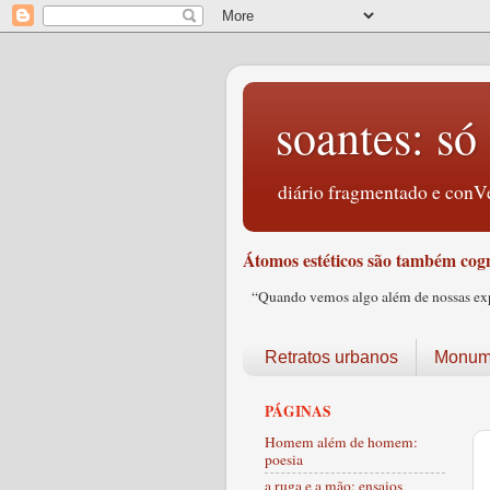
soantes: só 
diário fragmentado e conVe
Átomos estéticos são também cogn
“Quando vemos algo além de nossas expec
Retratos urbanos
Monume
PÁGINAS
Homem além de homem:
poesia
a ruga e a mão: ensaios