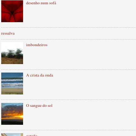
desenho num sofá
ressalva
imbondeiros
A crista da onda
O sangue do sol
españa