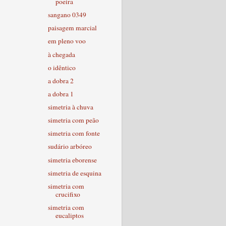
poeira
sangano 0349
paisagem marcial
em pleno voo
à chegada
o idêntico
a dobra 2
a dobra 1
simetria à chuva
simetria com peão
simetria com fonte
sudário arbóreo
simetria eborense
simetria de esquina
simetria com
crucifixo
simetria com
eucaliptos