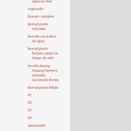
água no mar
expressão
hawad o próprio
hawad poeta
retirante
hawad e as makas
da água
hawad poeta
berbere junto às
fontes do nilo
revolta tuareg
touareg berbere
nómada
incómoda forma
hawad poeta bífido
01
02
03
04
antemanhã