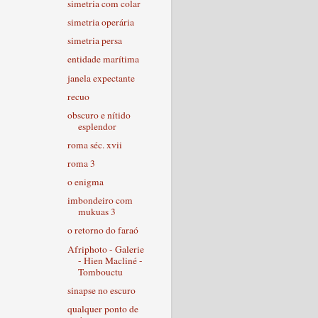
simetria com colar
simetria operária
simetria persa
entidade marítima
janela expectante
recuo
obscuro e nítido
esplendor
roma séc. xvii
roma 3
o enigma
imbondeiro com
mukuas 3
o retorno do faraó
Afriphoto - Galerie
- Hien Macliné -
Tombouctu
sinapse no escuro
qualquer ponto de