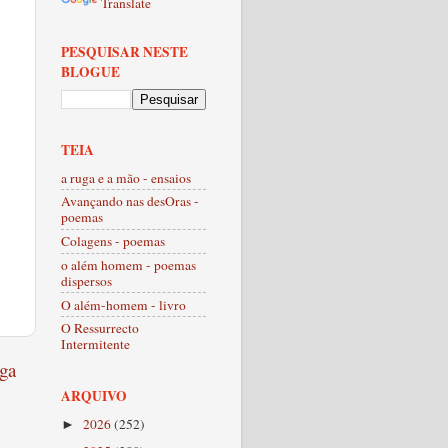
Translate
PESQUISAR NESTE
BLOGUE
TEIA
a ruga e a mão - ensaios
Avançando nas desOras -
poemas
Colagens - poemas
o além homem - poemas
dispersos
O além-homem - livro
O Ressurrecto
Intermitente
ga
ARQUIVO
2026
(252)
►