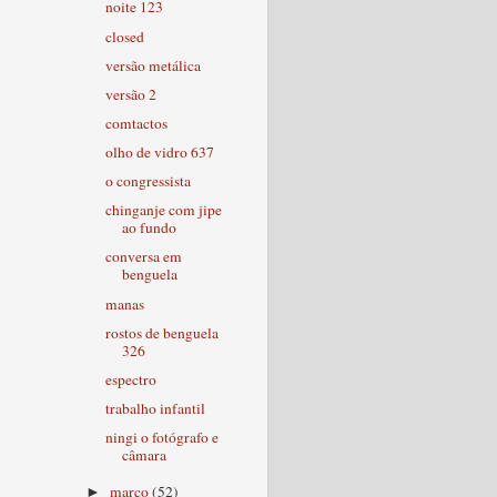
noite 123
closed
versão metálica
versão 2
comtactos
olho de vidro 637
o congressista
chinganje com jipe
ao fundo
conversa em
benguela
manas
rostos de benguela
326
espectro
trabalho infantil
ningi o fotógrafo e
câmara
março
(52)
►