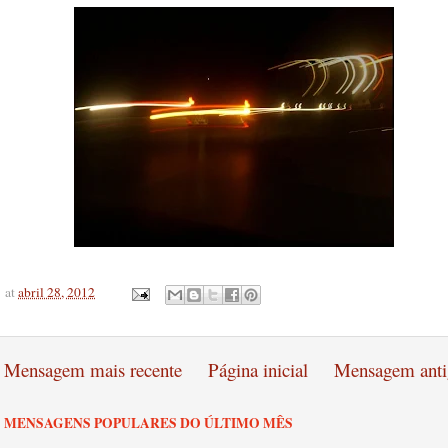
at
abril 28, 2012
Mensagem mais recente
Página inicial
Mensagem anti
MENSAGENS POPULARES DO ÚLTIMO MÊS