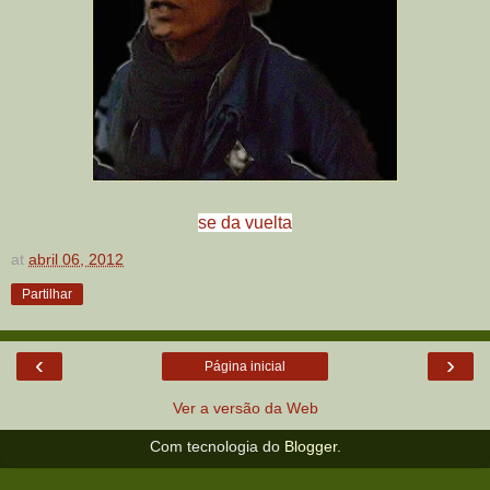
se da vuelta
at
abril 06, 2012
Partilhar
‹
›
Página inicial
Ver a versão da Web
Com tecnologia do
Blogger
.