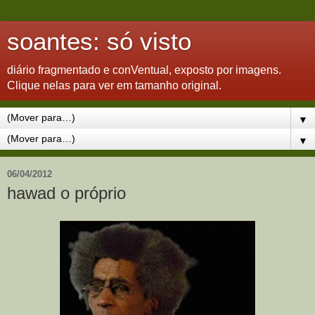
soantes: só visto
diário fragmentado e conVentual, exposto por imagens.
Clique nelas para ver em tamanho original.
▼
▼
06/04/2012
hawad o próprio