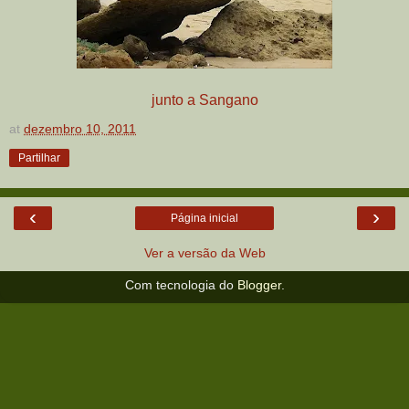
junto a Sangano
at
dezembro 10, 2011
Partilhar
‹
›
Página inicial
Ver a versão da Web
Com tecnologia do
Blogger
.