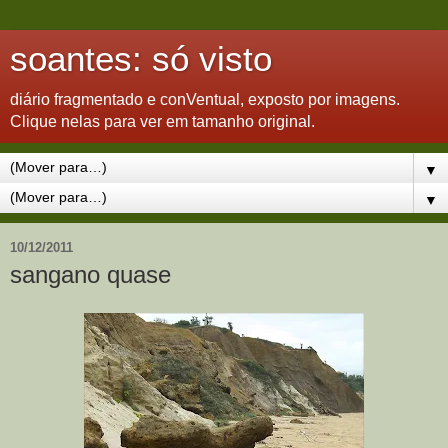
soantes: só visto
diário fragmentado e conVentual, exposto por imagens.
Clique nelas para ver em tamanho original.
▼
▼
10/12/2011
sangano quase