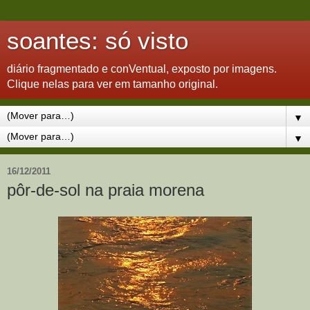
soantes: só visto
diário fragmentado e conVentual, exposto por imagens.
Clique nelas para ver em tamanho original.
▼
▼
16/12/2011
pôr-de-sol na praia morena