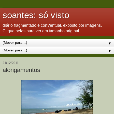
soantes: só visto
diário fragmentado e conVentual, exposto por imagens.
Clique nelas para ver em tamanho original.
▼
▼
21/12/2011
alongamentos