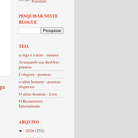
Translate
PESQUISAR NESTE
BLOGUE
TEIA
a ruga e a mão - ensaios
Avançando nas desOras -
poemas
Colagens - poemas
o além homem - poemas
ga
dispersos
O além-homem - livro
O Ressurrecto
Intermitente
ARQUIVO
2026
(252)
►