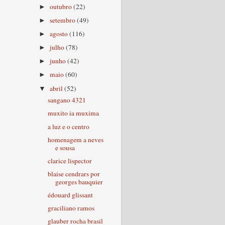
outubro
(22)
►
setembro
(49)
►
agosto
(116)
►
julho
(78)
►
junho
(42)
►
maio
(60)
►
abril
(52)
▼
sangano 4321
muxito ia muxima
a luz e o centro
homenagem a neves
e sousa
clarice lispector
blaise cendrars por
georges bauquier
édouard glissant
graciliano ramos
glauber rocha brasil