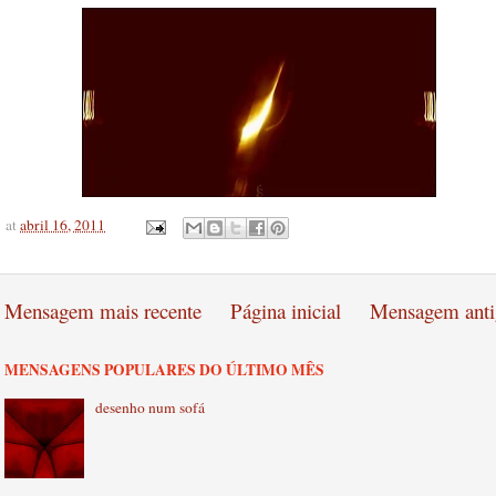
at
abril 16, 2011
Mensagem mais recente
Página inicial
Mensagem anti
MENSAGENS POPULARES DO ÚLTIMO MÊS
desenho num sofá