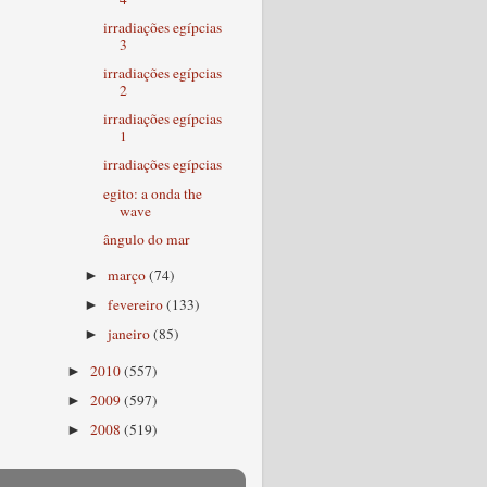
irradiações egípcias
3
irradiações egípcias
2
irradiações egípcias
1
irradiações egípcias
egito: a onda the
wave
ângulo do mar
março
(74)
►
fevereiro
(133)
►
janeiro
(85)
►
2010
(557)
►
2009
(597)
►
2008
(519)
►