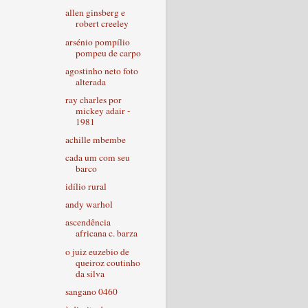
allen ginsberg e
robert creeley
arsénio pompílio
pompeu de carpo
agostinho neto foto
alterada
ray charles por
mickey adair -
1981
achille mbembe
cada um com seu
barco
idílio rural
andy warhol
ascendência
africana c. barza
o juiz euzebio de
queiroz coutinho
da silva
sangano 0460