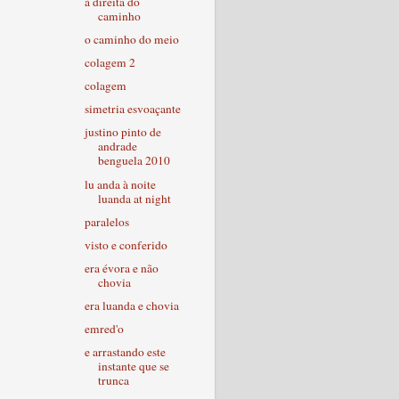
à direita do
caminho
o caminho do meio
colagem 2
colagem
simetria esvoaçante
justino pinto de
andrade
benguela 2010
lu anda à noite
luanda at night
paralelos
visto e conferido
era évora e não
chovia
era luanda e chovia
emred'o
e arrastando este
instante que se
trunca