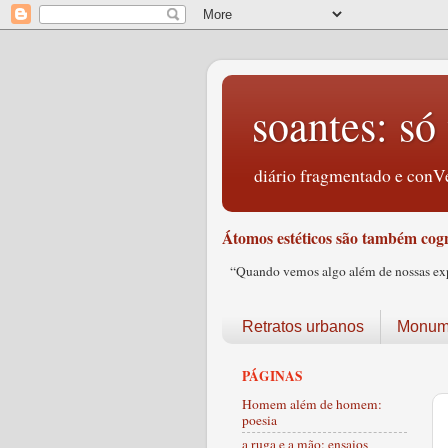
soantes: só 
diário fragmentado e conVe
Átomos estéticos são também cogn
“Quando vemos algo além de nossas expec
Retratos urbanos
Monume
PÁGINAS
Homem além de homem:
poesia
a ruga e a mão: ensaios