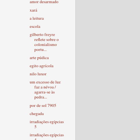
amor desarmado
xará
a leitura
escola
gilberto freyre
reflete sobre o
colonialismo
portu...
arte púdica
egito agrícola
nilo luxor
um excesso de luz
faz a névoa /
agarra-se às
pedra...
por de sol 7905
chegada
irradiações egípcias
5
irradiações egípcias
4