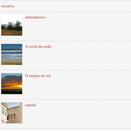
ressalva
imbondeiros
A crista da onda
O sangue do sol
españa