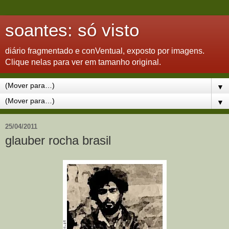
soantes: só visto
diário fragmentado e conVentual, exposto por imagens.
Clique nelas para ver em tamanho original.
▼
▼
25/04/2011
glauber rocha brasil