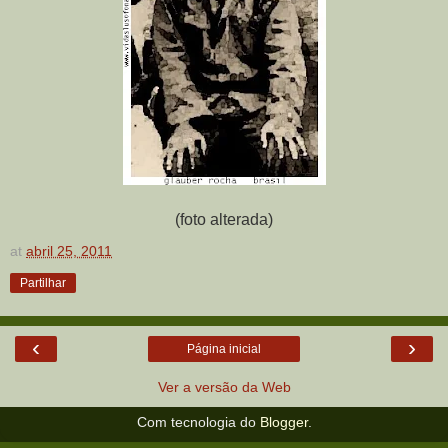
(foto alterada)
at
abril 25, 2011
Partilhar
‹
›
Página inicial
Ver a versão da Web
Com tecnologia do
Blogger
.