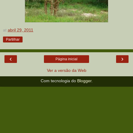
at
abril 29, 2011
Partilhar
‹
›
Página inicial
Ver a versão da Web
Com tecnologia do
Blogger
.