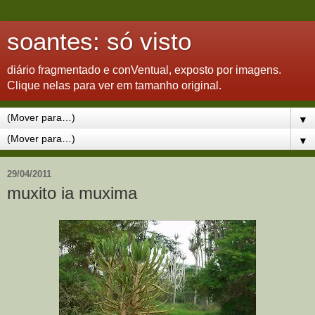
soantes: só visto
diário fragmentado e conVentual, exposto por imagens.
Clique nelas para ver em tamanho original.
▼
▼
29/04/2011
muxito ia muxima