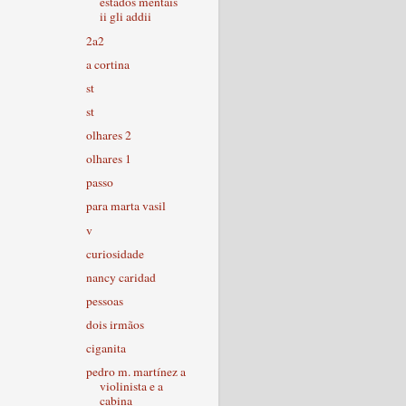
estados mentais
ii gli addii
2a2
a cortina
st
st
olhares 2
olhares 1
passo
para marta vasil
v
curiosidade
nancy caridad
pessoas
dois irmãos
ciganita
pedro m. martínez a
violinista e a
cabina