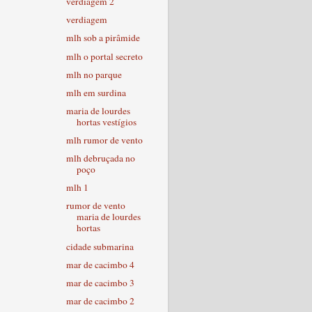
verdiagem 2
verdiagem
mlh sob a pirâmide
mlh o portal secreto
mlh no parque
mlh em surdina
maria de lourdes
hortas vestígios
mlh rumor de vento
mlh debruçada no
poço
mlh 1
rumor de vento
maria de lourdes
hortas
cidade submarina
mar de cacimbo 4
mar de cacimbo 3
mar de cacimbo 2