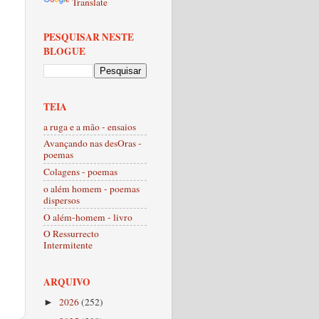
Translate
PESQUISAR NESTE
BLOGUE
TEIA
a ruga e a mão - ensaios
Avançando nas desOras -
poemas
Colagens - poemas
o além homem - poemas
dispersos
O além-homem - livro
O Ressurrecto
Intermitente
ARQUIVO
2026
(252)
►