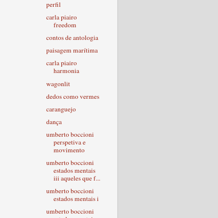
perfil
carla piairo
freedom
contos de antologia
paisagem marítima
carla piairo
harmonia
wagonlit
dedos como vermes
caranguejo
dança
umberto boccioni
perspetiva e
movimento
umberto boccioni
estados mentais
iii aqueles que f...
umberto boccioni
estados mentais i
umberto boccioni