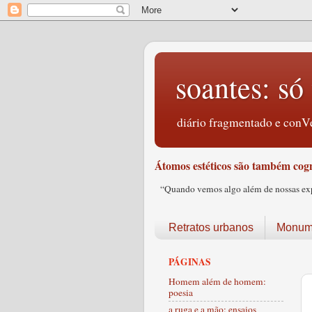
soantes: só 
diário fragmentado e conVe
Átomos estéticos são também cogn
“Quando vemos algo além de nossas expec
Retratos urbanos
Monume
PÁGINAS
Homem além de homem:
poesia
a ruga e a mão: ensaios