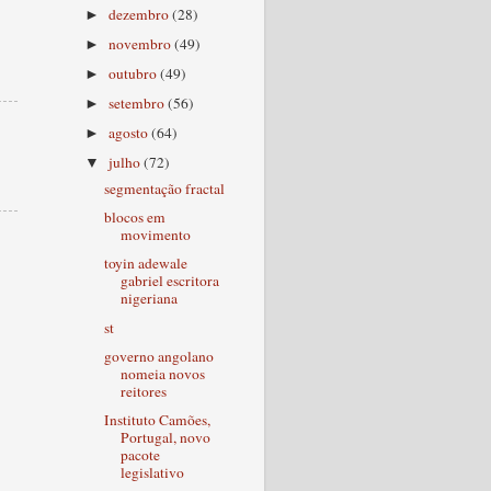
dezembro
(28)
►
novembro
(49)
►
outubro
(49)
►
setembro
(56)
►
agosto
(64)
►
julho
(72)
▼
segmentação fractal
blocos em
movimento
toyin adewale
gabriel escritora
nigeriana
st
governo angolano
nomeia novos
reitores
Instituto Camões,
Portugal, novo
pacote
legislativo