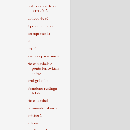
pedro m. martínez
serracín 2
do lado de cá
à procura do nome
acampamento
ab
brasil
évora copas e ouros
rio catumbela e
ponte ferroviária
antiga
azul grávido
abandono restinga
lobito
rio catumbela
jerumenha ribeiro
arbórea2
arbórea