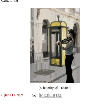
(v. hiperligação abaixo)
at
julho 15, 2009