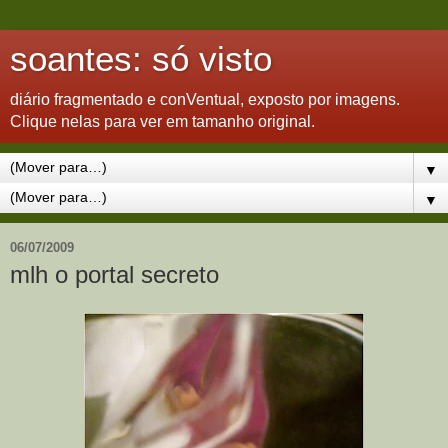
soantes: só visto
diário fragmentado e conVentual, exposto por imagens.
Clique nelas para ver em tamanho original.
▼
▼
06/07/2009
mlh o portal secreto