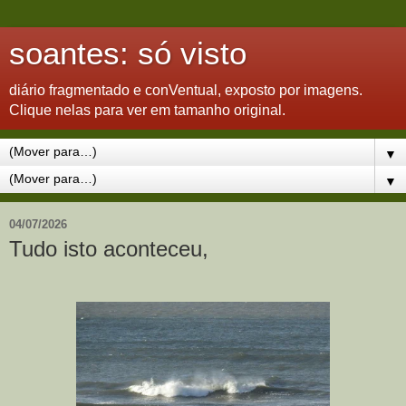
soantes: só visto
diário fragmentado e conVentual, exposto por imagens.
Clique nelas para ver em tamanho original.
▼
▼
04/07/2026
Tudo isto aconteceu,