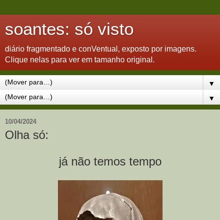
soantes: só visto
diário fragmentado e conVentual, exposto por imagens.
Clique nelas para ver em tamanho original.
▼
▼
10/04/2024
Olha só:
já não temos tempo