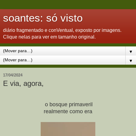
soantes: só visto
diário fragmentado e conVentual, exposto por imagens.
Clique nelas para ver em tamanho original.
▼
▼
17/04/2024
E via, agora,
o bosque primaveril
realmente como era