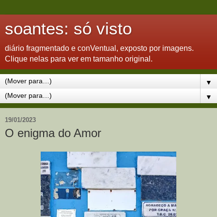
soantes: só visto
diário fragmentado e conVentual, exposto por imagens.
Clique nelas para ver em tamanho original.
▼
▼
19/01/2023
O enigma do Amor