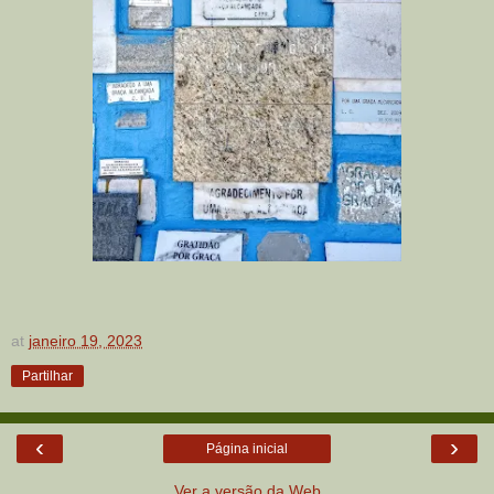
at
janeiro 19, 2023
Partilhar
‹
›
Página inicial
Ver a versão da Web