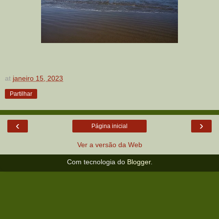
at
janeiro 15, 2023
Partilhar
‹
›
Página inicial
Ver a versão da Web
Com tecnologia do
Blogger
.