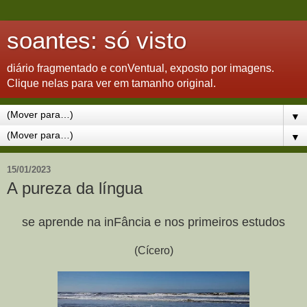
soantes: só visto
diário fragmentado e conVentual, exposto por imagens.
Clique nelas para ver em tamanho original.
▼
▼
15/01/2023
A pureza da língua
se aprende na inFância e nos primeiros estudos
(Cícero)