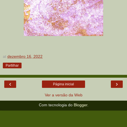
at
dezembro 16, 2022
Partilhar
‹
›
Página inicial
Ver a versão da Web
Com tecnologia do
Blogger
.