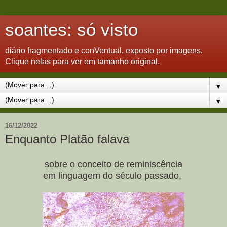
soantes: só visto
diário fragmentado e conVentual, exposto por imagens.
Clique nelas para ver em tamanho original.
▼
▼
16/12/2022
Enquanto Platão falava
sobre o conceito de reminiscência
em linguagem do século passado,