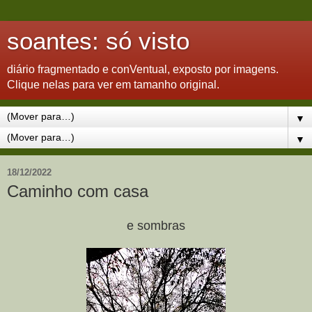
soantes: só visto
diário fragmentado e conVentual, exposto por imagens.
Clique nelas para ver em tamanho original.
▼
▼
18/12/2022
Caminho com casa
e sombras