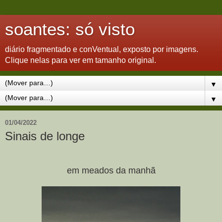
soantes: só visto
diário fragmentado e conVentual, exposto por imagens.
Clique nelas para ver em tamanho original.
▼
▼
01/04/2022
Sinais de longe
em meados da manhã