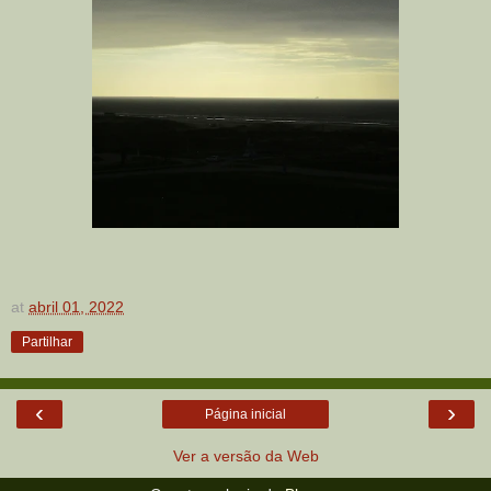
at
abril 01, 2022
Partilhar
‹
›
Página inicial
Ver a versão da Web