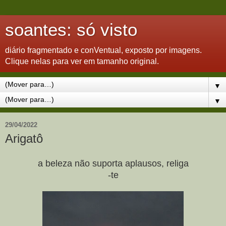
soantes: só visto
diário fragmentado e conVentual, exposto por imagens.
Clique nelas para ver em tamanho original.
▼
▼
29/04/2022
Arigatô
a beleza não suporta aplausos, religa
-te