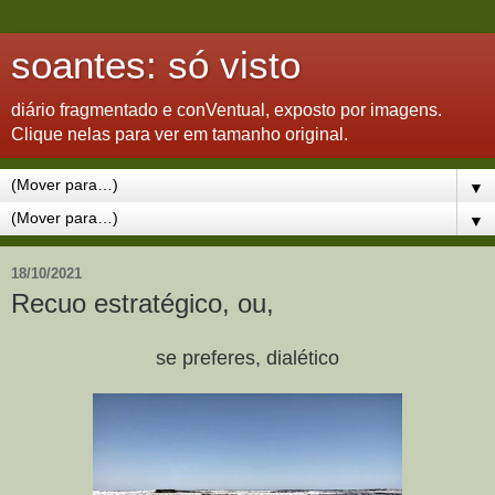
soantes: só visto
diário fragmentado e conVentual, exposto por imagens.
Clique nelas para ver em tamanho original.
▼
▼
18/10/2021
Recuo estratégico, ou,
se preferes, dialético