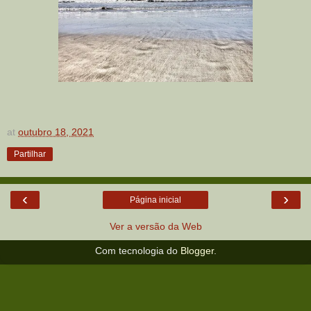
at
outubro 18, 2021
Partilhar
‹
›
Página inicial
Ver a versão da Web
Com tecnologia do
Blogger
.