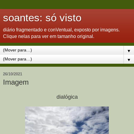
soantes: só visto
diário fragmentado e conVentual, exposto por imagens.
Clique nelas para ver em tamanho original.
▼
▼
26/10/2021
Imagem
dialógica