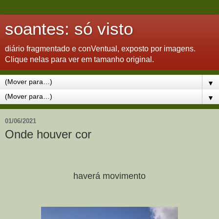
soantes: só visto
diário fragmentado e conVentual, exposto por imagens.
Clique nelas para ver em tamanho original.
▼
▼
01/06/2021
Onde houver cor
haverá movimento