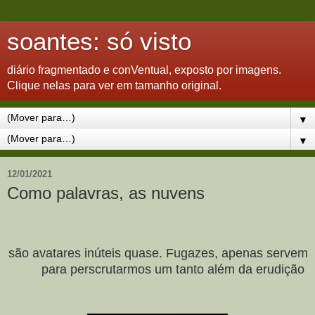
soantes: só visto
diário fragmentado e conVentual, exposto por imagens.
Clique nelas para ver em tamanho original.
▼
▼
12/01/2021
Como palavras, as nuvens
são avatares inúteis quase. Fugazes, apenas servem
para perscrutarmos um tanto além da erudição