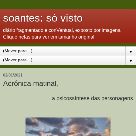
soantes: só visto
diário fragmentado e conVentual, exposto por imagens.
Clique nelas para ver em tamanho original.
▼
▼
02/01/2021
Acrónica matinal,
a psicossíntese das personagens