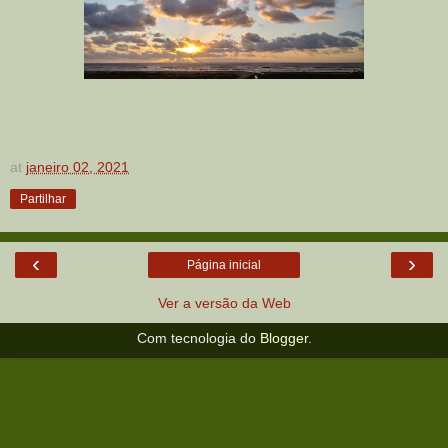
at
janeiro 02, 2021
Partilhar
‹
›
Página inicial
Ver a versão da Web
Com tecnologia do
Blogger
.