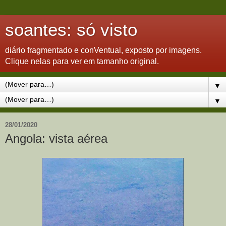
soantes: só visto
diário fragmentado e conVentual, exposto por imagens.
Clique nelas para ver em tamanho original.
▼
▼
28/01/2020
Angola: vista aérea