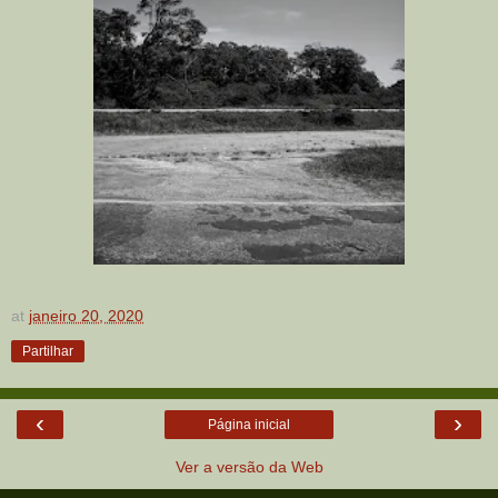
at
janeiro 20, 2020
Partilhar
‹
›
Página inicial
Ver a versão da Web