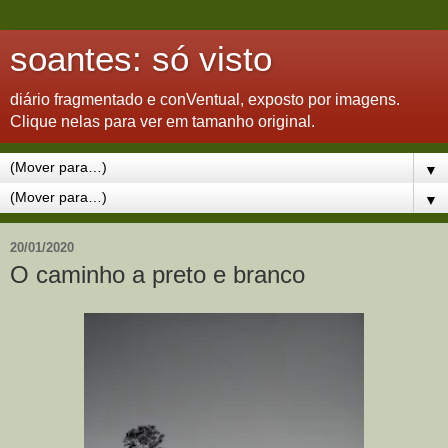
soantes: só visto
diário fragmentado e conVentual, exposto por imagens.
Clique nelas para ver em tamanho original.
▼
▼
20/01/2020
O caminho a preto e branco