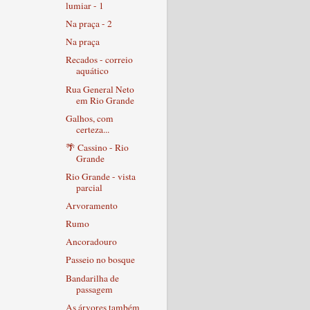
lumiar - 1
Na praça - 2
Na praça
Recados - correio
aquático
Rua General Neto
em Rio Grande
Galhos, com
certeza...
🌴 Cassino - Rio
Grande
Rio Grande - vista
parcial
Arvoramento
Rumo
Ancoradouro
Passeio no bosque
Bandarilha de
passagem
As árvores também