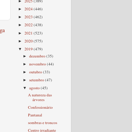
2025
(389)
►
2024
(446)
►
2023
(462)
►
2022
(438)
►
ga
2021
(523)
►
2020
(575)
►
2019
(479)
▼
dezembro
(35)
►
novembro
(44)
►
outubro
(33)
►
setembro
(47)
►
agosto
(45)
▼
A natureza das
árvores
Confessionário
Pantanal
sombras e troncos
Centro irradiante