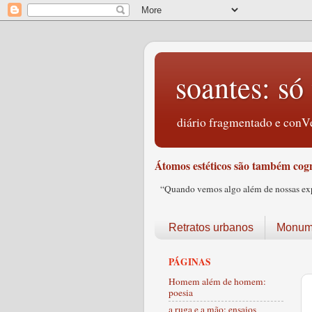
soantes: só 
diário fragmentado e conVe
Átomos estéticos são também cogn
“Quando vemos algo além de nossas expec
Retratos urbanos
Monume
PÁGINAS
Homem além de homem:
poesia
a ruga e a mão: ensaios