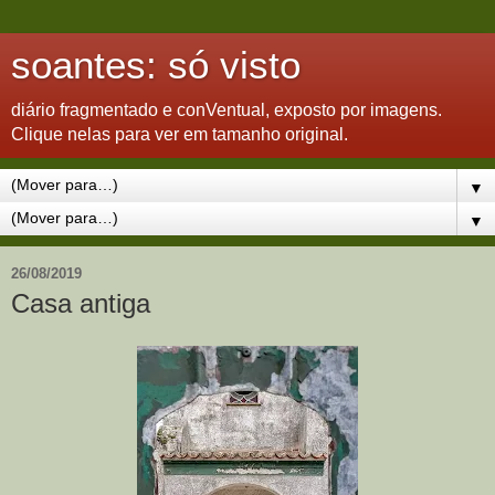
soantes: só visto
diário fragmentado e conVentual, exposto por imagens.
Clique nelas para ver em tamanho original.
▼
▼
26/08/2019
Casa antiga