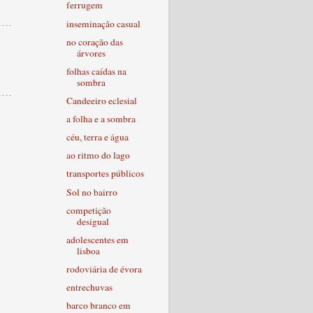
ferrugem
inseminação casual
no coração das
árvores
folhas caídas na
sombra
Candeeiro eclesial
a folha e a sombra
céu, terra e água
ao ritmo do lago
transportes públicos
Sol no bairro
competição
desigual
adolescentes em
lisboa
rodoviária de évora
entrechuvas
barco branco em