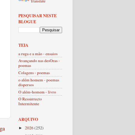
Translate
PESQUISAR NESTE
BLOGUE
TEIA
a ruga e a mão - ensaios
Avançando nas desOras -
poemas
Colagens - poemas
o além homem - poemas
dispersos
O além-homem - livro
O Ressurrecto
Intermitente
ARQUIVO
ga
2026
(252)
►