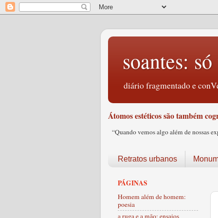
soantes: só 
diário fragmentado e conVe
Átomos estéticos são também cogn
“Quando vemos algo além de nossas expec
Retratos urbanos
Monume
PÁGINAS
Homem além de homem:
poesia
a ruga e a mão: ensaios