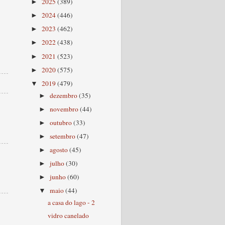
2025
(389)
►
2024
(446)
►
2023
(462)
►
2022
(438)
►
2021
(523)
►
2020
(575)
►
2019
(479)
▼
dezembro
(35)
►
novembro
(44)
►
outubro
(33)
►
setembro
(47)
►
agosto
(45)
►
julho
(30)
►
junho
(60)
►
maio
(44)
▼
a casa do lago - 2
vidro canelado