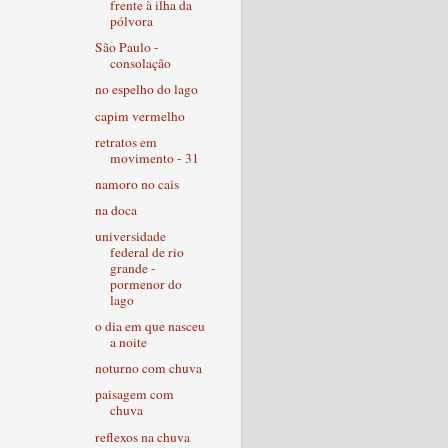
frente à ilha da
pólvora
São Paulo -
consolação
no espelho do lago
capim vermelho
retratos em
movimento - 31
namoro no cais
na doca
universidade
federal de rio
grande -
pormenor do
lago
o dia em que nasceu
a noite
noturno com chuva
paisagem com
chuva
reflexos na chuva