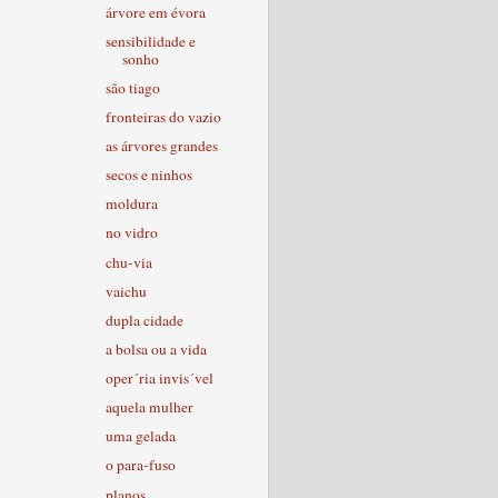
árvore em évora
sensibilidade e
sonho
são tiago
fronteiras do vazio
as árvores grandes
secos e ninhos
moldura
no vidro
chu-via
vaichu
dupla cidade
a bolsa ou a vida
oper´ria invis´vel
aquela mulher
uma gelada
o para-fuso
planos