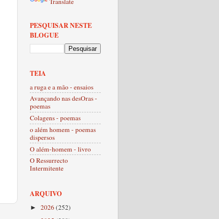
Translate
PESQUISAR NESTE
BLOGUE
TEIA
a ruga e a mão - ensaios
Avançando nas desOras -
poemas
Colagens - poemas
o além homem - poemas
dispersos
O além-homem - livro
O Ressurrecto
Intermitente
ARQUIVO
2026
(252)
►