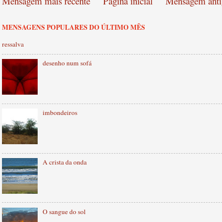
Mensagem mais recente
Página inicial
Mensagem anti
MENSAGENS POPULARES DO ÚLTIMO MÊS
ressalva
desenho num sofá
imbondeiros
A crista da onda
O sangue do sol