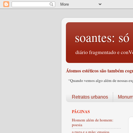
soantes: só 
diário fragmentado e conVe
Átomos estéticos são também cogn
“Quando vemos algo além de nossas expec
Retratos urbanos
Monume
PÁGINAS
Homem além de homem:
poesia
a ruga e a mão: ensaios