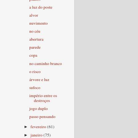
a luz do poste
alvor
nuvimento
no céu
abertura
parede
copa
no caminho branco
o risco
árvore e luz
sufoco
império entre os
destroços
jogo duplo
passo pensando
fevereiro
(61)
►
janeiro
(75)
►