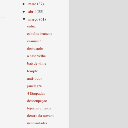
maio
(37)
►
abril
(55)
►
março
(61)
▼
enluz
cabelos brancos
éramos 3
destoando
a casa velha
baú de vime
templo
anti-odor
janelagra
4 lâmpadas
desocupação
lejos, mui lejos
dentro da nuvem
necessidades