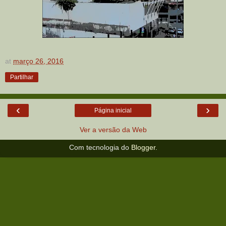
at
março 26, 2016
Partilhar
‹
›
Página inicial
Ver a versão da Web
Com tecnologia do
Blogger
.