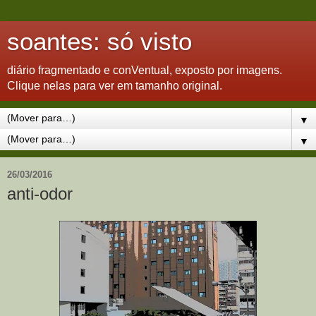
soantes: só visto
diário fragmentado e conVentual, exposto por imagens.
Clique nelas para ver em tamanho original.
▼
▼
26/03/2016
anti-odor