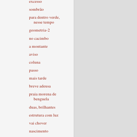
excesso
sombrão
para dentro verde,
nesse tempo
geometria-2
no cacimbo
a montante
aviso
coluna
passo
mais tarde
breve adeusa
praia morena de
benguela
duas, brilhantes
estrutura com luz
vai chover
nascimento