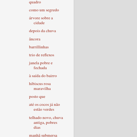
quadro
como um segredo
árvore sobre a
cidade
depois da chuva
âncora
barrillinhas
trio de reflexos
janela pobre e
fechada
à saída do bairro
hibiscus rosa
maravilha
posto que
até os cocos já não
estão verdes
telhado novo, chuva
antiga, pobres
dias
manhã submersa