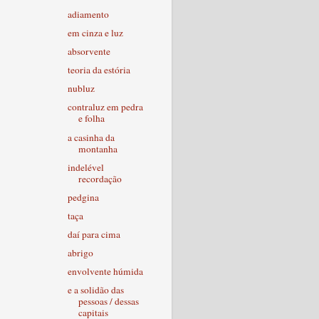
adiamento
em cinza e luz
absorvente
teoria da estória
nubluz
contraluz em pedra
e folha
a casinha da
montanha
indelével
recordação
pedgina
taça
daí para cima
abrigo
envolvente húmida
e a solidão das
pessoas / dessas
capitais