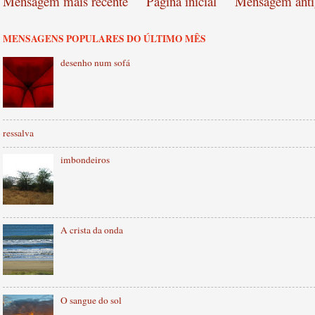
Mensagem mais recente
Página inicial
Mensagem anti
MENSAGENS POPULARES DO ÚLTIMO MÊS
desenho num sofá
ressalva
imbondeiros
A crista da onda
O sangue do sol