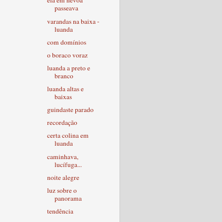
ela em névoa
passeava
varandas na baixa -
luanda
com domínios
o boraco voraz
luanda a preto e
branco
luanda altas e
baixas
guindaste parado
recordação
certa colina em
luanda
caminhava,
lucífuga...
noite alegre
luz sobre o
panorama
tendência