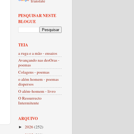
Translate
PESQUISAR NESTE
BLOGUE
TEIA
a ruga e a mão - ensaios
Avançando nas desOras -
poemas
Colagens - poemas
o além homem - poemas
dispersos
O além-homem - livro
O Ressurrecto
Intermitente
ARQUIVO
2026
(252)
►