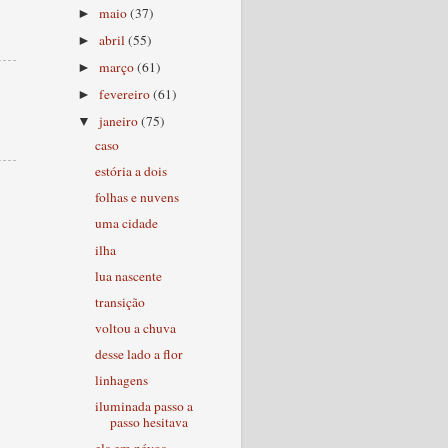
maio
(37)
►
abril
(55)
►
março
(61)
►
fevereiro
(61)
►
janeiro
(75)
▼
caso
estória a dois
folhas e nuvens
uma cidade
ilha
lua nascente
transição
voltou a chuva
desse lado a flor
linhagens
iluminada passo a
passo hesitava