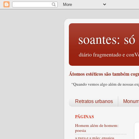
soantes: só 
diário fragmentado e conVe
Átomos estéticos são também cogn
“Quando vemos algo além de nossas expec
Retratos urbanos
Monume
PÁGINAS
Homem além de homem:
poesia
a ruga e a mão: ensaios