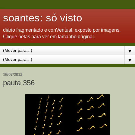
soantes: só visto
diário fragmentado e conVentual, exposto por imagens.
Clique nelas para ver em tamanho original.
▼
▼
16/07/2013
pauta 356