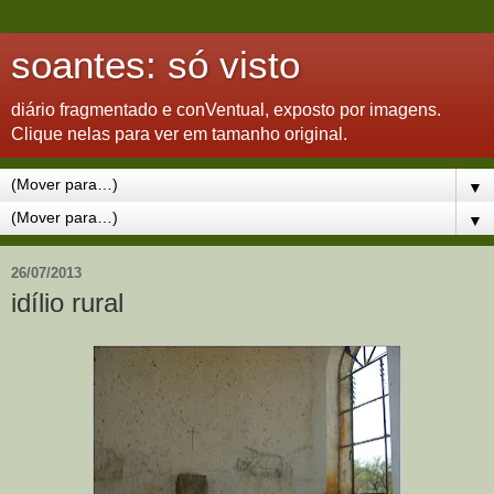
soantes: só visto
diário fragmentado e conVentual, exposto por imagens.
Clique nelas para ver em tamanho original.
▼
▼
26/07/2013
idílio rural