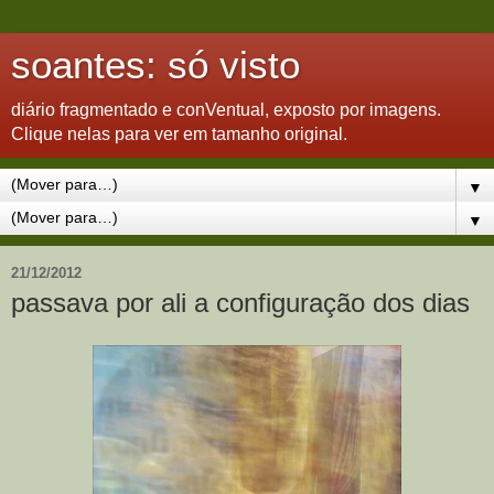
soantes: só visto
diário fragmentado e conVentual, exposto por imagens.
Clique nelas para ver em tamanho original.
▼
▼
21/12/2012
passava por ali a configuração dos dias