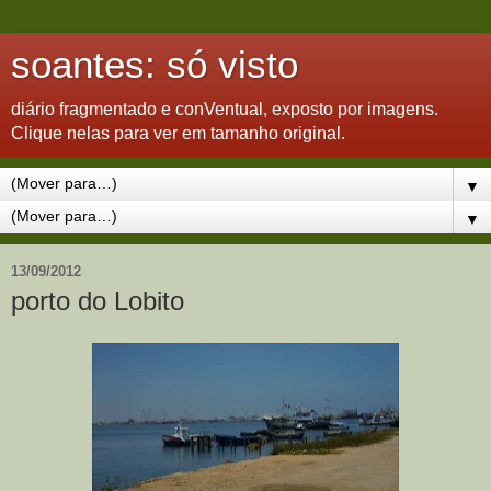
soantes: só visto
diário fragmentado e conVentual, exposto por imagens.
Clique nelas para ver em tamanho original.
▼
▼
13/09/2012
porto do Lobito